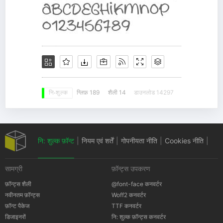
ग्लिफ़ 189
शैली 14
डाउनलोड 14297
नि: शुल्क
नि: शुल्क फ़ॉन्ट
|
नियम एवं शर्तें
|
गोपनीयता नीति
|
Cookies नीति
|
सामग्री
फ़ॉन्ट्स उपकरण
कॉपीराइट सूचना
फ़ॉन्ट्स शैली
@font-face कनवर्टर
नवीनतम फ़ॉन्ट्स
Woff2 कनवर्टर
फ़ॉन्ट पैकेज
TTF कनवर्टर
डिजाइनरों
नि: शुल्क फ़ॉन्ट्स कनवर्टर