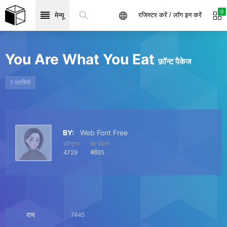
0
मेन्यू
रजिस्टर करें / लॉग इन करें
You Are What You Eat
फ़ॉन्ट पैकेज
1 पटरियों
BY:
Web Font Free
फ़ॉन्ट्स
का पालन
करें
4729
4685
राय
7445