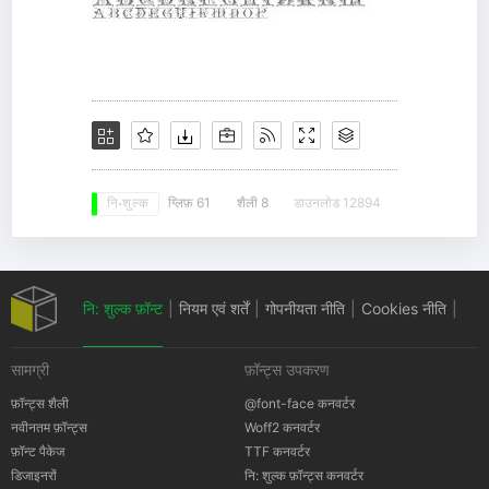
ग्लिफ़ 61
शैली 8
डाउनलोड 12894
नि: शुल्क
नि: शुल्क फ़ॉन्ट
|
नियम एवं शर्तें
|
गोपनीयता नीति
|
Cookies नीति
|
सामग्री
फ़ॉन्ट्स उपकरण
कॉपीराइट सूचना
फ़ॉन्ट्स शैली
@font-face कनवर्टर
नवीनतम फ़ॉन्ट्स
Woff2 कनवर्टर
फ़ॉन्ट पैकेज
TTF कनवर्टर
डिजाइनरों
नि: शुल्क फ़ॉन्ट्स कनवर्टर