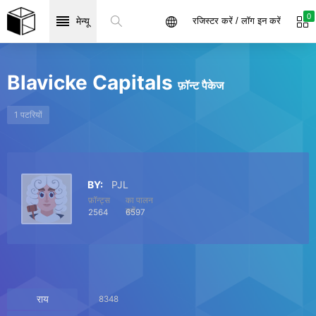
0
मेन्यू
रजिस्टर करें / लॉग इन करें
Blavicke Capitals
फ़ॉन्ट पैकेज
1 पटरियों
BY:
PJL
फ़ॉन्ट्स
का पालन
करें
2564
6597
राय
8348