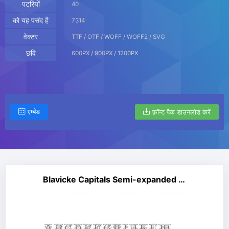
पटरियों
40
को यह पसंद है
7314
वेक्टर
TTF / OTF / WOFF / WOFF2 / SVG
छवि
600PX / 900PX / 1200PX
एम्बेड
फ़ॉन्ट पैक डाउनलोड करें
Blavicke Capitals Semi-expanded Regular