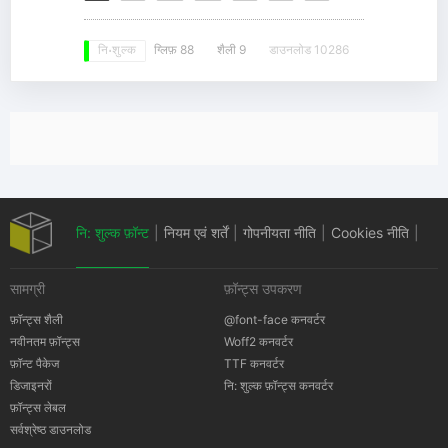
ग्लिफ़ 88
शैली 9
डाउनलोड 10286
नि: शुल्क
नि: शुल्क फ़ॉन्ट
|
नियम एवं शर्तें
|
गोपनीयता नीति
|
Cookies नीति
|
सामग्री
फ़ॉन्ट्स उपकरण
कॉपीराइट सूचना
फ़ॉन्ट्स शैली
@font-face कनवर्टर
नवीनतम फ़ॉन्ट्स
Woff2 कनवर्टर
फ़ॉन्ट पैकेज
TTF कनवर्टर
डिजाइनरों
नि: शुल्क फ़ॉन्ट्स कनवर्टर
फ़ॉन्ट्स लेबल
सर्वश्रेष्ठ डाउनलोड