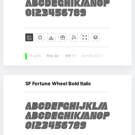
ग्लिफ़ 88
शैली 11
डाउनलोड 9371
नि: शुल्क
SF Fortune Wheel Bold Italic