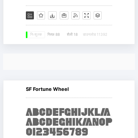
ग्लिफ़ 88
शैली 18
डाउनलोड 11392
नि: शुल्क
SF Fortune Wheel