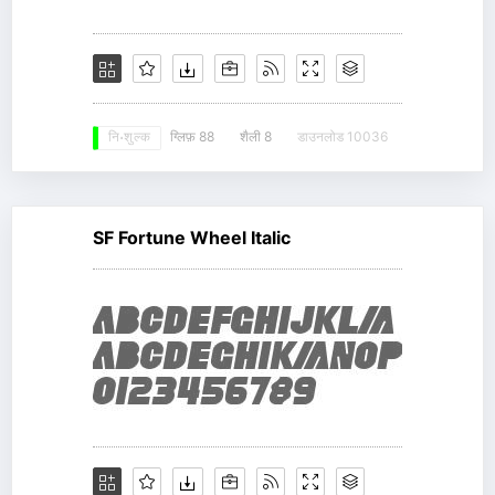
ग्लिफ़ 88
शैली 8
डाउनलोड 10036
नि: शुल्क
SF Fortune Wheel Italic