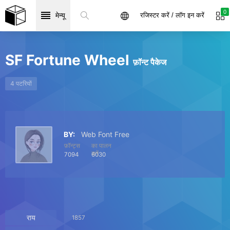
0
मेन्यू
रजिस्टर करें / लॉग इन करें
SF Fortune Wheel
फ़ॉन्ट पैकेज
4 पटरियों
BY:
Web Font Free
फ़ॉन्ट्स
का पालन
करें
7094
6030
राय
1857