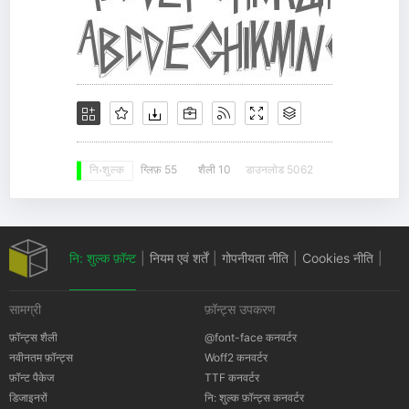
ग्लिफ़ 55
शैली 10
डाउनलोड 5062
नि: शुल्क
नि: शुल्क फ़ॉन्ट
|
नियम एवं शर्तें
|
गोपनीयता नीति
|
Cookies नीति
|
सामग्री
फ़ॉन्ट्स उपकरण
कॉपीराइट सूचना
फ़ॉन्ट्स शैली
@font-face कनवर्टर
नवीनतम फ़ॉन्ट्स
Woff2 कनवर्टर
फ़ॉन्ट पैकेज
TTF कनवर्टर
डिजाइनरों
नि: शुल्क फ़ॉन्ट्स कनवर्टर