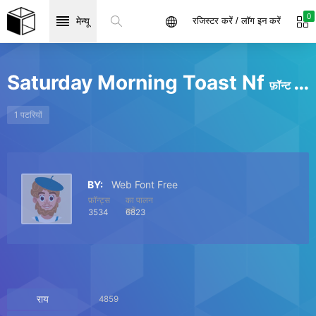
0
मेन्यू
रजिस्टर करें / लॉग इन करें
Saturday Morning Toast Nf
फ़ॉन्ट पैकेज
1 पटरियों
BY:
Web Font Free
फ़ॉन्ट्स
का पालन
करें
3534
6823
राय
4859