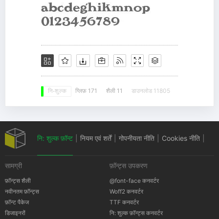
ग्लिफ़ 171
शैली 11
डाउनलोड 11805
नि: शुल्क
नि: शुल्क फ़ॉन्ट
|
नियम एवं शर्तें
|
गोपनीयता नीति
|
Cookies नीति
|
सामग्री
फ़ॉन्ट्स उपकरण
कॉपीराइट सूचना
फ़ॉन्ट्स शैली
@font-face कनवर्टर
नवीनतम फ़ॉन्ट्स
Woff2 कनवर्टर
फ़ॉन्ट पैकेज
TTF कनवर्टर
डिजाइनरों
नि: शुल्क फ़ॉन्ट्स कनवर्टर