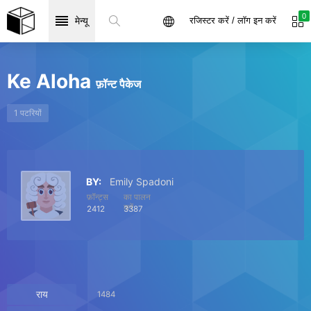
0
मेन्यू
रजिस्टर करें / लॉग इन करें
Ke Aloha
फ़ॉन्ट पैकेज
1 पटरियों
BY:
Emily Spadoni
फ़ॉन्ट्स
का पालन
करें
2412
3387
राय
1484