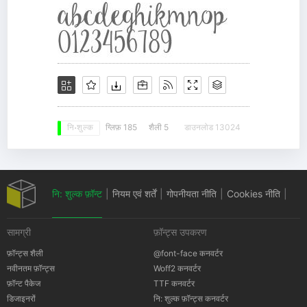
ग्लिफ़ 185
शैली 5
डाउनलोड 13024
नि: शुल्क
नि: शुल्क फ़ॉन्ट
|
नियम एवं शर्तें
|
गोपनीयता नीति
|
Cookies नीति
|
सामग्री
फ़ॉन्ट्स उपकरण
कॉपीराइट सूचना
फ़ॉन्ट्स शैली
@font-face कनवर्टर
नवीनतम फ़ॉन्ट्स
Woff2 कनवर्टर
फ़ॉन्ट पैकेज
TTF कनवर्टर
डिजाइनरों
नि: शुल्क फ़ॉन्ट्स कनवर्टर