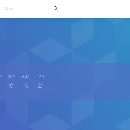
K
383
647
160