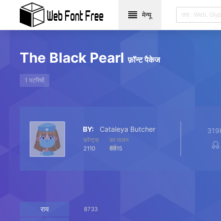
मेन्यू
The Black Pearl
फ़ॉन्ट पैकेज
1 पटरियों
BY:
Cataleya Butcher
319
फ़ॉन्ट्स
का पालन
करें
2110
6915
राय
8733