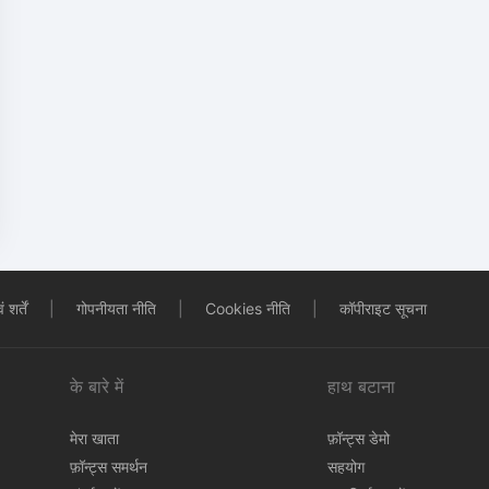
शर्तें
|
गोपनीयता नीति
|
Cookies नीति
|
कॉपीराइट सूचना
के बारे में
हाथ बटाना
मेरा खाता
फ़ॉन्ट्स डेमो
फ़ॉन्ट्स समर्थन
सहयोग