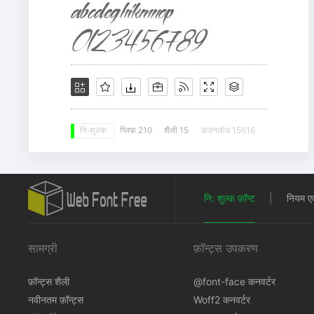
ग्लिफ़ 210
शैली 15
डाउनलोड 15616
नि: शुल्क
नि: शुल्क फ़ॉन्ट
|
नियम एवं 
सामग्री
फ़ॉन्ट्स उपकरण
फ़ॉन्ट्स शैली
@font-face कनवर्टर
नवीनतम फ़ॉन्ट्स
Woff2 कनवर्टर