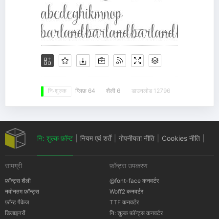
ग्लिफ़ 64
शैली 6
डाउनलोड 12796
नि: शुल्क
नि: शुल्क फ़ॉन्ट
|
नियम एवं शर्तें
|
गोपनीयता नीति
|
Cookies नीति
|
सामग्री
फ़ॉन्ट्स उपकरण
कॉपीराइट सूचना
फ़ॉन्ट्स शैली
@font-face कनवर्टर
नवीनतम फ़ॉन्ट्स
Woff2 कनवर्टर
फ़ॉन्ट पैकेज
TTF कनवर्टर
डिजाइनरों
नि: शुल्क फ़ॉन्ट्स कनवर्टर