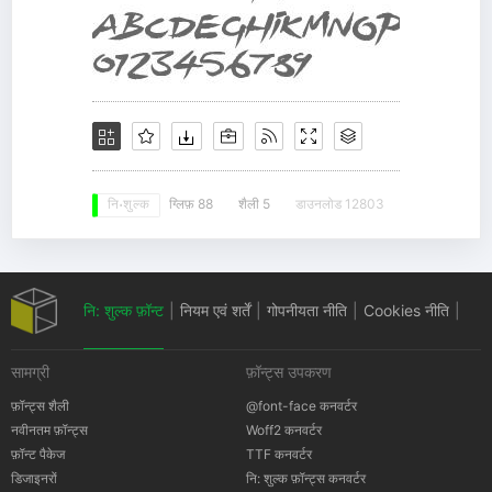
ग्लिफ़ 88
शैली 5
डाउनलोड 12803
नि: शुल्क
नि: शुल्क फ़ॉन्ट
|
नियम एवं शर्तें
|
गोपनीयता नीति
|
Cookies नीति
|
सामग्री
फ़ॉन्ट्स उपकरण
कॉपीराइट सूचना
फ़ॉन्ट्स शैली
@font-face कनवर्टर
नवीनतम फ़ॉन्ट्स
Woff2 कनवर्टर
फ़ॉन्ट पैकेज
TTF कनवर्टर
डिजाइनरों
नि: शुल्क फ़ॉन्ट्स कनवर्टर