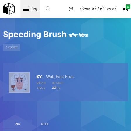
0
मेन्यू
रजिस्टर करें / लॉग इन करें
Speeding Brush
फ़ॉन्ट पैकेज
1 पटरियों
BY:
Web Font Free
फ़ॉन्ट्स
का पालन
करें
7853
4413
राय
6119