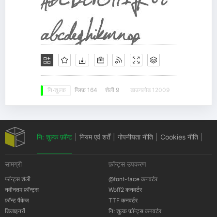
ग्लिफ़ 164
शैली 9
डाउनलोड 12009
नि: शुल्क
नि: शुल्क फ़ॉन्ट
|
नियम एवं शर्तें
|
गोपनीयता नीति
|
Cookies नीति
|
सामग्री
फ़ॉन्ट्स उपकरण
कॉपीराइट सूचना
फ़ॉन्ट्स शैली
@font-face कनवर्टर
नवीनतम फ़ॉन्ट्स
Woff2 कनवर्टर
फ़ॉन्ट पैकेज
TTF कनवर्टर
डिजाइनरों
नि: शुल्क फ़ॉन्ट्स कनवर्टर