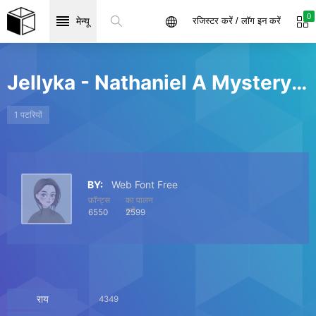
0
मेन्यू
रजिस्टर करें / लॉग इन करें
Jellyka - Nathaniel A Mystery
फ़ॉन्
1 पटरियों
BY:
Web Font Free
फ़ॉन्ट्स
का पालन
करें
6550
2599
राय
4349