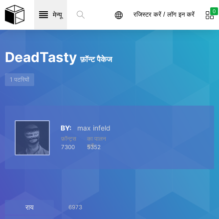
0
मेन्यू
रजिस्टर करें / लॉग इन करें
DeadTasty
फ़ॉन्ट पैकेज
1 पटरियों
BY:
max infeld
फ़ॉन्ट्स
का पालन
करें
7300
5352
राय
6973