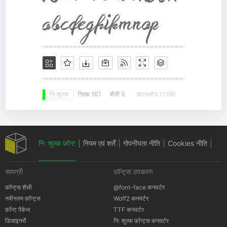
ग्लिफ़ 101
शैली 5
डाउनलोड 11190
नि: शुल्क
नि: शुल्क फ़ॉन्ट
|
नियम एवं शर्तें
|
गोपनीयता नीति
|
Cookies नीति
|
सामग्री
फ़ॉन्ट्स उपकरण
कॉपीराइट सूचना
फ़ॉन्ट्स शैली
@font-face कनवर्टर
नवीनतम फ़ॉन्ट्स
Woff2 कनवर्टर
फ़ॉन्ट पैकेज
TTF कनवर्टर
डिजाइनरों
नि: शुल्क फ़ॉन्ट्स कनवर्टर