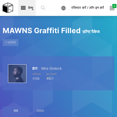
0
मेन्यू
रजिस्टर करें / लॉग इन करें
MAWNS Graffiti Filled
फ़ॉन्ट पैकेज
1 पटरियों
BY:
Mns Grebck
फ़ॉन्ट्स
का पालन
करें
5158
4427
राय
5569