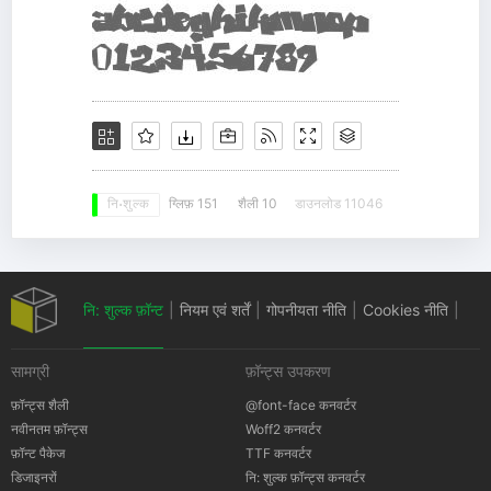
ग्लिफ़ 151
शैली 10
डाउनलोड 11046
नि: शुल्क
नि: शुल्क फ़ॉन्ट
|
नियम एवं शर्तें
|
गोपनीयता नीति
|
Cookies नीति
|
सामग्री
फ़ॉन्ट्स उपकरण
कॉपीराइट सूचना
फ़ॉन्ट्स शैली
@font-face कनवर्टर
नवीनतम फ़ॉन्ट्स
Woff2 कनवर्टर
फ़ॉन्ट पैकेज
TTF कनवर्टर
डिजाइनरों
नि: शुल्क फ़ॉन्ट्स कनवर्टर