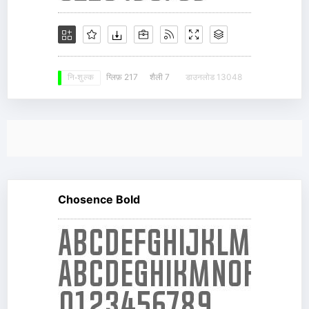
ग्लिफ़ 217
शैली 7
डाउनलोड 13048
नि: शुल्क
Chosence Bold