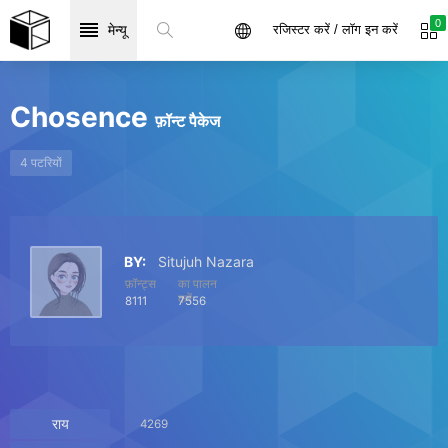
0
मेन्यू
रजिस्टर करें / लॉग इन करें
Chosence
फ़ॉन्ट पैकेज
4 पटरियों
BY:
Situjuh Nazara
फ़ॉन्ट्स
का पालन
करें
8111
7556
राय
4269