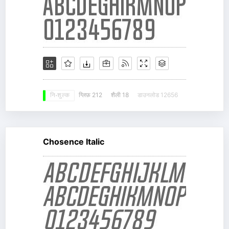
ग्लिफ़ 212
शैली 18
डाउनलोड 12656
नि: शुल्क
Chosence Italic