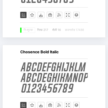
ग्लिफ़ 217
शैली 16
डाउनलोड 17488
नि: शुल्क
Chosence Bold Italic