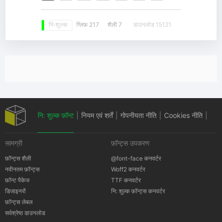
ग्लिफ़ 217
शैली 7
डाउनलोड 15121
नि: शुल्क
नि: शुल्क फ़ॉन्ट
|
नियम एवं शर्तें
|
गोपनीयता नीति
|
Cookies नीति
|
सामग्री
फ़ॉन्ट्स उपकरण
कॉपीराइट सूचना
फ़ॉन्ट्स शैली
@font-face कनवर्टर
नवीनतम फ़ॉन्ट्स
Woff2 कनवर्टर
फ़ॉन्ट पैकेज
TTF कनवर्टर
डिजाइनरों
नि: शुल्क फ़ॉन्ट्स कनवर्टर
फ़ॉन्ट्स लेबल
सर्वश्रेष्ठ डाउनलोड