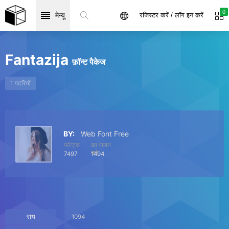
0
मेन्यू
रजिस्टर करें / लॉग इन करें
Fantazija
फ़ॉन्ट पैकेज
1 पटरियों
BY:
Web Font Free
फ़ॉन्ट्स
का पालन
करें
7497
1494
राय
1094