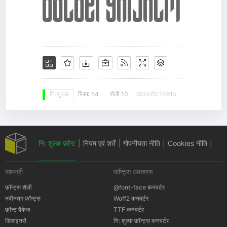
ग्लिफ़ 54
शैली 10
डाउनलोड 10915
नि: शुल्क
नि: शुल्क फ़ॉन्ट
|
नियम एवं शर्तें
|
गोपनीयता नीति
|
Cookies नीति
|
सामग्री
फ़ॉन्ट्स उपकरण
कॉपीराइट सूचना
फ़ॉन्ट्स शैली
@font-face कनवर्टर
नवीनतम फ़ॉन्ट्स
Woff2 कनवर्टर
फ़ॉन्ट पैकेज
TTF कनवर्टर
डिजाइनरों
नि: शुल्क फ़ॉन्ट्स कनवर्टर