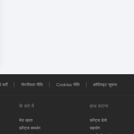
शर्तें
|
गोपनीयता नीति
|
Cookies नीति
|
कॉपीराइट सूचना
के बारे में
हाथ बटाना
मेरा खाता
फ़ॉन्ट्स डेमो
फ़ॉन्ट्स समर्थन
सहयोग