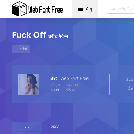
मेन्यू
Fuck Off
फ़ॉन्ट पैकेज
1 पटरियों
BY:
Web Font Free
323
फ़ॉन्ट्स
का पालन
करें
5098
7535
राय
2503