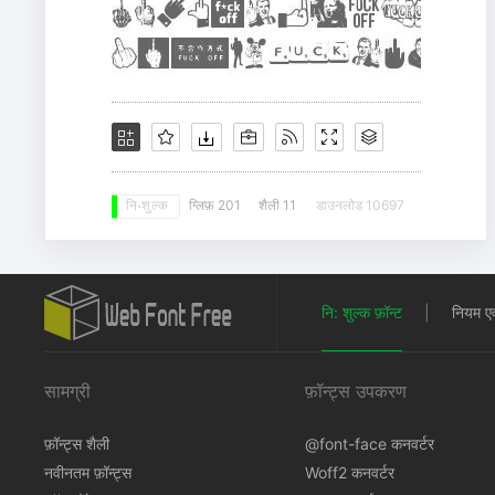
ग्लिफ़ 201
शैली 11
डाउनलोड 10697
नि: शुल्क
नि: शुल्क फ़ॉन्ट
|
नियम एवं 
सामग्री
फ़ॉन्ट्स उपकरण
फ़ॉन्ट्स शैली
@font-face कनवर्टर
नवीनतम फ़ॉन्ट्स
Woff2 कनवर्टर