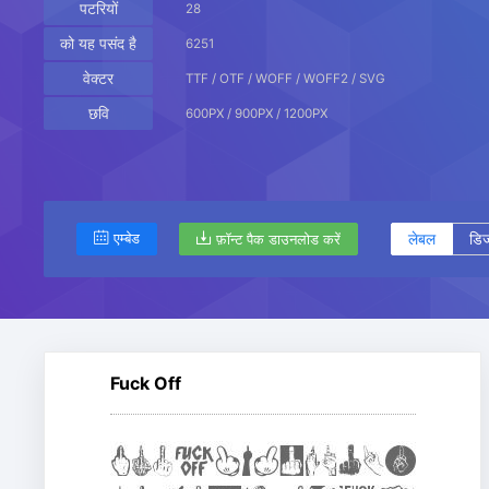
पटरियों
28
को यह पसंद है
6251
वेक्टर
TTF / OTF / WOFF / WOFF2 / SVG
छवि
600PX / 900PX / 1200PX
लेबल
डिज
एम्बेड
फ़ॉन्ट पैक डाउनलोड करें
Fuck Off