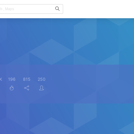
K
196
815
250