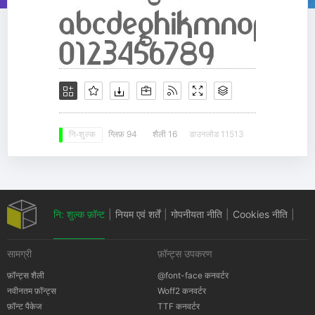
ग्लिफ़ 94
शैली 16
डाउनलोड 11513
नि: शुल्क
नि: शुल्क फ़ॉन्ट
|
नियम एवं शर्तें
|
गोपनीयता नीति
|
Cookies नीति
|
सामग्री
फ़ॉन्ट्स उपकरण
कॉपीराइट सूचना
फ़ॉन्ट्स शैली
@font-face कनवर्टर
नवीनतम फ़ॉन्ट्स
Woff2 कनवर्टर
फ़ॉन्ट पैकेज
TTF कनवर्टर