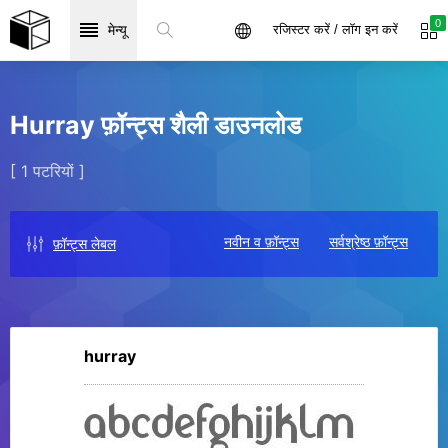
0
मेन्यू
रजिस्टर करें / लॉग इन करें
Hurray फ़ॉन्ट्स शैली डाउनलोड
[ 1 पटरियों ]
नवीन व फ़ॉन्ट्स
सर्वश्रेष्ठ फ़ॉन्ट्स
फ़ॉन्ट्स लेबल
hurray