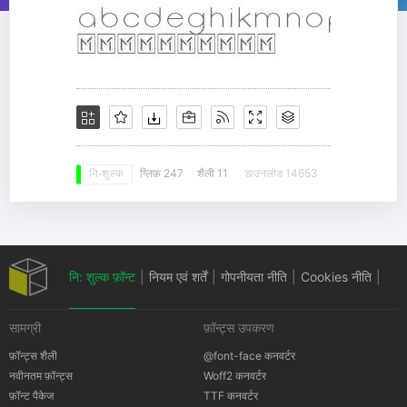
ग्लिफ़ 247
शैली 11
डाउनलोड 14653
नि: शुल्क
नि: शुल्क फ़ॉन्ट
|
नियम एवं शर्तें
|
गोपनीयता नीति
|
Cookies नीति
|
सामग्री
फ़ॉन्ट्स उपकरण
कॉपीराइट सूचना
फ़ॉन्ट्स शैली
@font-face कनवर्टर
नवीनतम फ़ॉन्ट्स
Woff2 कनवर्टर
फ़ॉन्ट पैकेज
TTF कनवर्टर