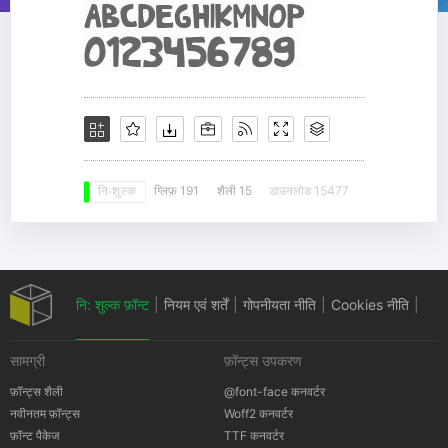
ग्लिफ़ 191
शैली 15
डाउनलोड 15477
नि: शुल्क
नि: शुल्क फ़ॉन्ट
|
नियम एवं शर्तें
|
गोपनीयता नीति
|
Cookies नीति
|
सामग्री
फ़ॉन्ट्स उपकरण
कॉपीराइट सूचना
फ़ॉन्ट्स शैली
@font-face कनवर्टर
नवीनतम फ़ॉन्ट्स
Woff2 कनवर्टर
फ़ॉन्ट पैकेज
TTF कनवर्टर