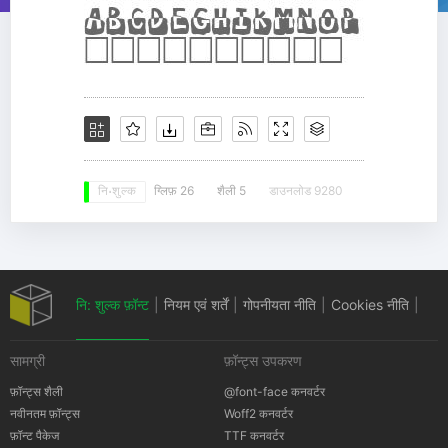
ग्लिफ़ 26
शैली 5
डाउनलोड 9280
नि: शुल्क
नि: शुल्क फ़ॉन्ट
|
नियम एवं शर्तें
|
गोपनीयता नीति
|
Cookies नीति
|
सामग्री
फ़ॉन्ट्स उपकरण
कॉपीराइट सूचना
फ़ॉन्ट्स शैली
@font-face कनवर्टर
नवीनतम फ़ॉन्ट्स
Woff2 कनवर्टर
फ़ॉन्ट पैकेज
TTF कनवर्टर