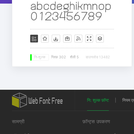
ग्लिफ़ 302
शैली 5
डाउनलोड 13482
नि: शुल्क
नि: शुल्क फ़ॉन्ट
|
नियम एवं 
सामग्री
फ़ॉन्ट्स उपकरण