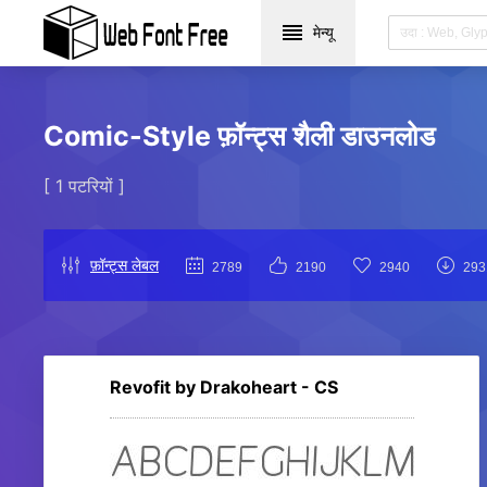
मेन्यू
Comic-Style फ़ॉन्ट्स शैली डाउनलोड
[ 1 पटरियों ]
फ़ॉन्ट्स लेबल
2789
2190
2940
293
Revofit by Drakoheart - CS