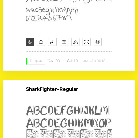
ग्लिफ़ 93
शैली 10
डाउनलोड 9018
नि: शुल्क
SharkFighter-Regular