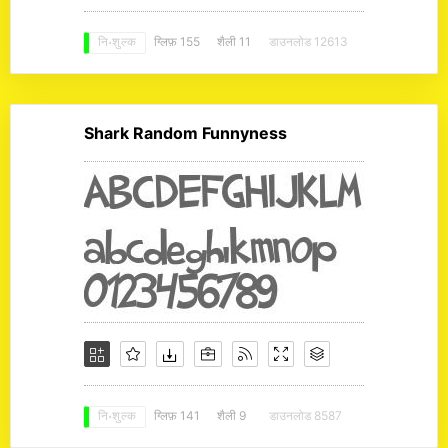
ग्लिफ़ 155
शैली 11
डाउनलोड 12613
नि: शुल्क
Shark Random Funnyness
ग्लिफ़ 141
शैली 9
डाउनलोड 8587
नि: शुल्क