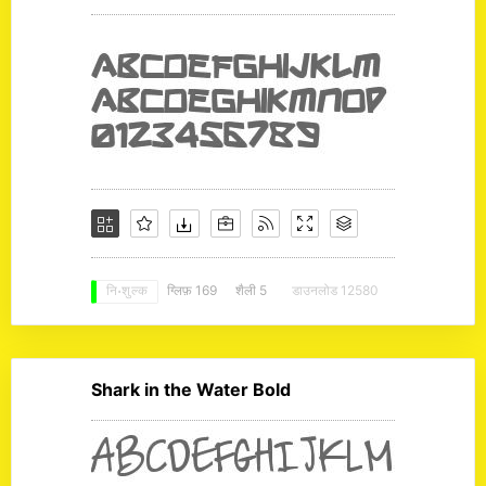
ग्लिफ़ 169
शैली 5
डाउनलोड 12580
नि: शुल्क
Shark in the Water Bold