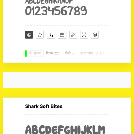
ग्लिफ़ 221
शैली 5
डाउनलोड 12113
नि: शुल्क
Shark Soft Bites