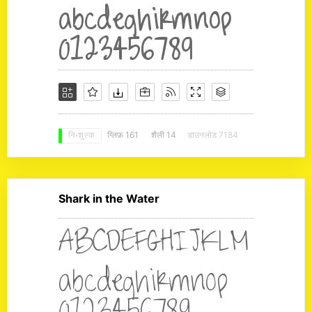
ग्लिफ़ 161
शैली 14
डाउनलोड 7184
नि: शुल्क
Shark in the Water