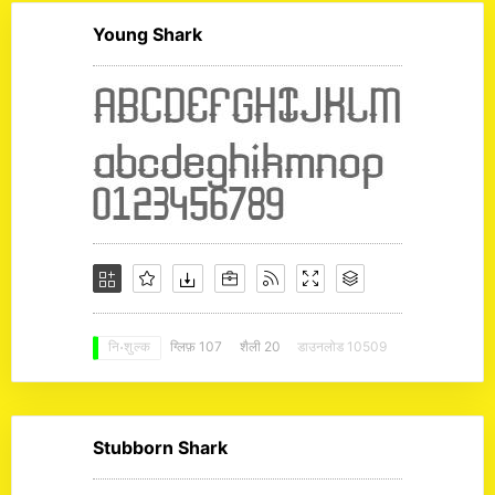
Young Shark
ग्लिफ़ 107
शैली 20
डाउनलोड 10509
नि: शुल्क
Stubborn Shark