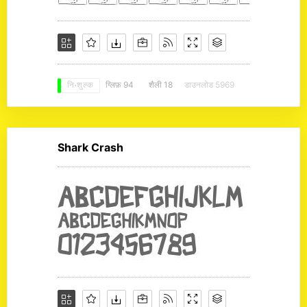
ग्लिफ़ 94
शैली 18
डाउनलोड 5969
नि: शुल्क
Shark Crash