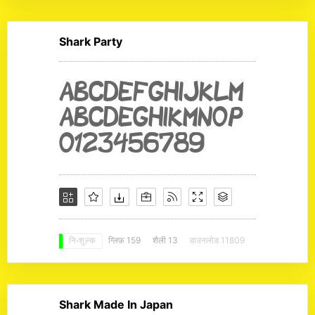
Shark Party
ग्लिफ़ 159
शैली 13
डाउनलोड 11809
नि: शुल्क
Shark Made In Japan