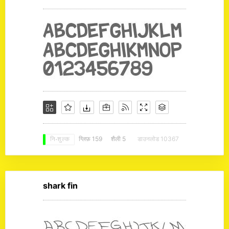
ग्लिफ़ 159
शैली 5
डाउनलोड 10367
नि: शुल्क
shark fin