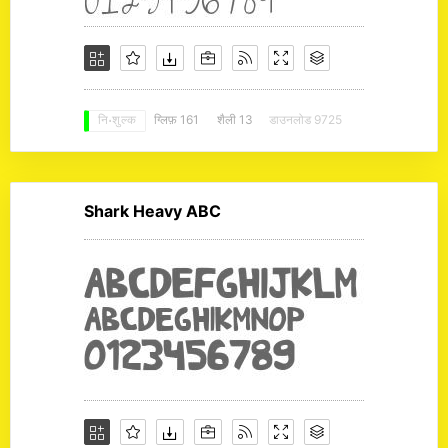
ग्लिफ़ 161
शैली 13
डाउनलोड 9725
नि: शुल्क
Shark Heavy ABC