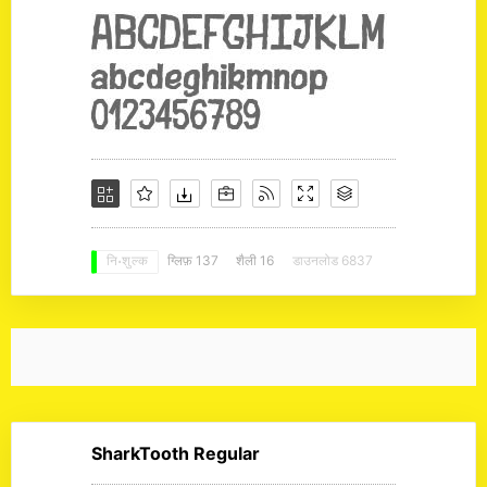
ग्लिफ़ 137
शैली 16
डाउनलोड 6837
नि: शुल्क
SharkTooth Regular