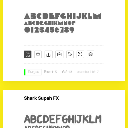
ग्लिफ़ 115
शैली 13
डाउनलोड 11617
नि: शुल्क
Shark Supah FX