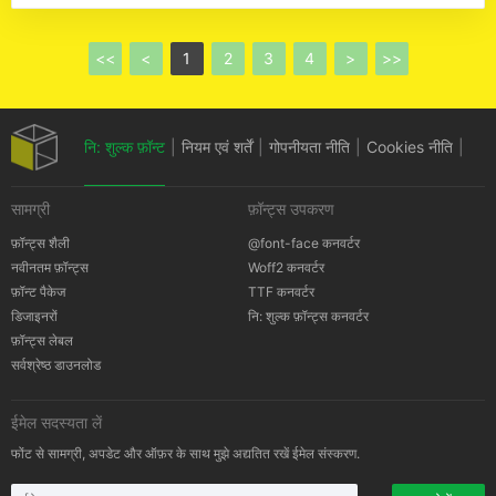
<<
<
1
2
3
4
>
>>
नि: शुल्क फ़ॉन्ट
|
नियम एवं शर्तें
|
गोपनीयता नीति
|
Cookies नीति
|
सामग्री
फ़ॉन्ट्स उपकरण
कॉपीराइट सूचना
फ़ॉन्ट्स शैली
@font-face कनवर्टर
नवीनतम फ़ॉन्ट्स
Woff2 कनवर्टर
फ़ॉन्ट पैकेज
TTF कनवर्टर
डिजाइनरों
नि: शुल्क फ़ॉन्ट्स कनवर्टर
फ़ॉन्ट्स लेबल
सर्वश्रेष्ठ डाउनलोड
ईमेल सदस्यता लें
फोंट से सामग्री, अपडेट और ऑफ़र के साथ मुझे अद्यतित रखें ईमेल संस्करण.