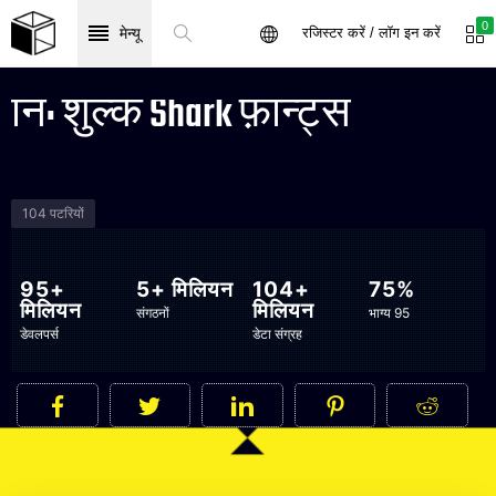
0
मेन्यू
रजिस्टर करें / लॉग इन करें
नि: शुल्क Shark फ़ॉन्ट्स
104 पटरियों
95+
5+ मिलियन
104+
75%
मिलियन
मिलियन
संगठनों
भाग्य 95
डेवलपर्स
डेटा संग्रह