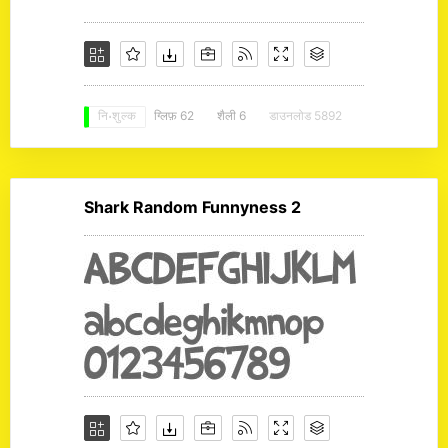
ग्लिफ़ 62
शैली 6
डाउनलोड 5892
नि: शुल्क
Shark Random Funnyness 2