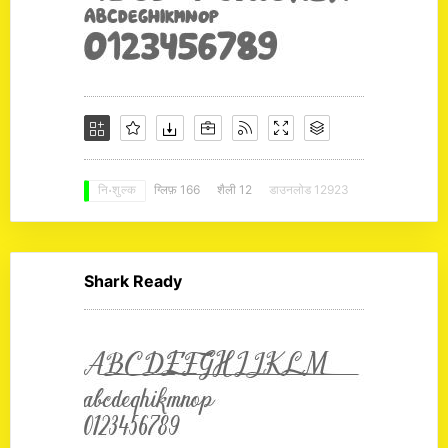
ग्लिफ़ 166
शैली 12
डाउनलोड 12923
नि: शुल्क
Shark Ready