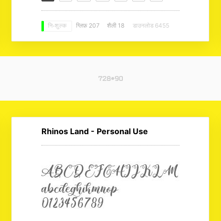
ग्लिफ़ 207
शैली 18
डाउनलोड 6455
नि: शुल्क
Rhinos Land - Personal Use