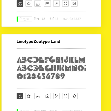
ग्लिफ़ 166
शैली 18
डाउनलोड 8337
नि: शुल्क
LinotypeZootype Land