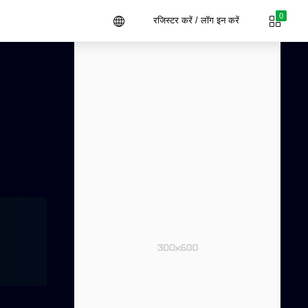
0
रजिस्टर करें / लॉग इन करें