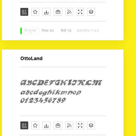
ग्लिफ़ 94
शैली 16
डाउनलोड 7140
नि: शुल्क
OttoLand