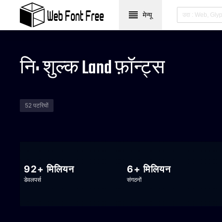
मेन्यू
नि: शुल्क Land फ़ॉन्ट्स
52 पटरियों
92+ मिलियन
6+ मिलियन
डेवलपर्स
संगठनों