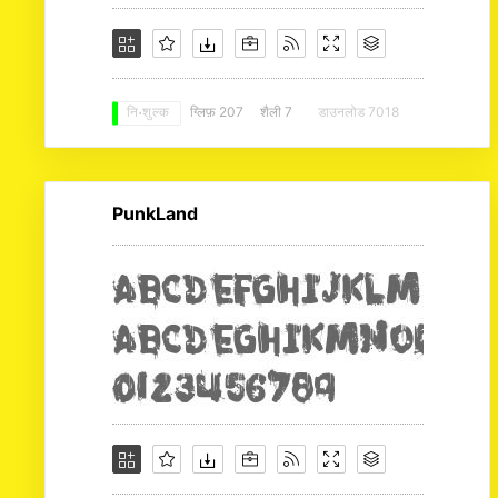
ग्लिफ़ 207
शैली 7
डाउनलोड 7018
नि: शुल्क
PunkLand