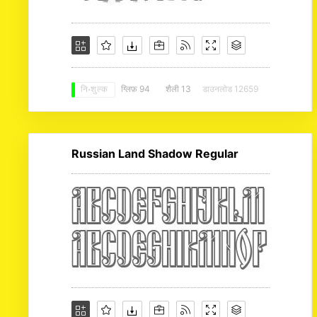
ग्लिफ़ 94
शैली 13
डाउनलोड 12659
नि: शुल्क
Russian Land Shadow Regular