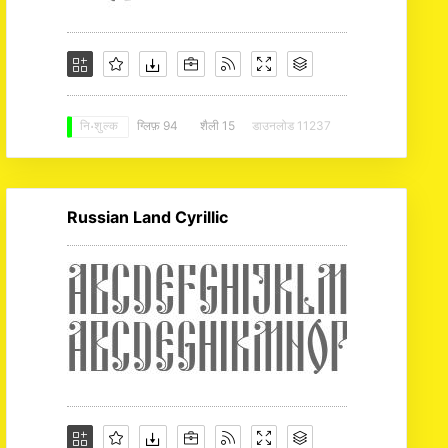
ग्लिफ़ 94
शैली 15
डाउनलोड 11237
नि: शुल्क
Russian Land Cyrillic