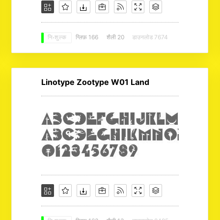
ग्लिफ़ 166
शैली 20
डाउनलोड 7674
नि: शुल्क
Linotype Zootype W01 Land