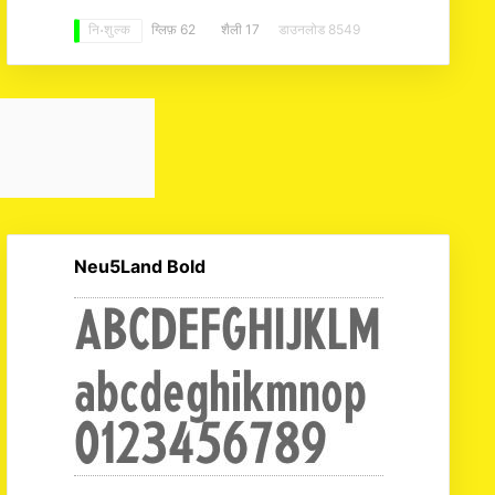
ग्लिफ़ 62
शैली 17
डाउनलोड 8549
नि: शुल्क
Neu5Land Bold