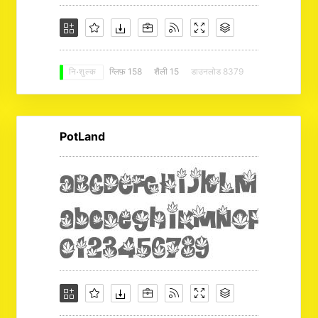
ग्लिफ़ 158
शैली 15
डाउनलोड 8379
नि: शुल्क
PotLand