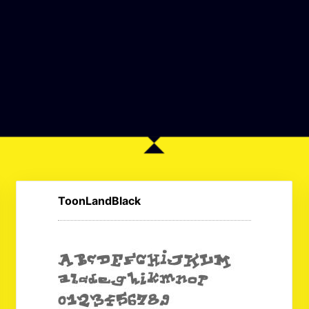
ToonLandBlack