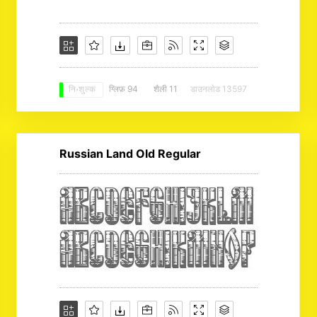
ग्लिफ़ 94
शैली 11
डाउनलोड 13597
नि: शुल्क
Russian Land Old Regular