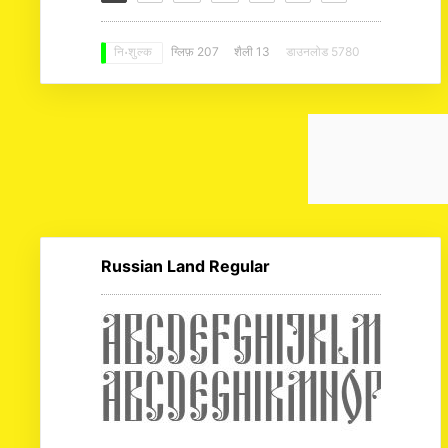
ग्लिफ़ 207
शैली 13
डाउनलोड 5780
नि: शुल्क
Russian Land Regular