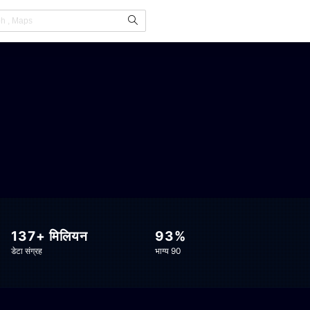
137+ मिलियन
93%
डेटा संग्रह
भाग्य 90