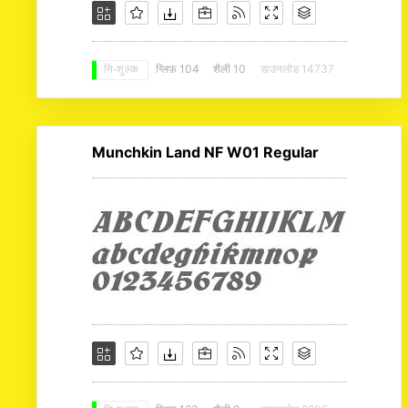
ग्लिफ़ 104
शैली 10
डाउनलोड 14737
नि: शुल्क
Munchkin Land NF W01 Regular