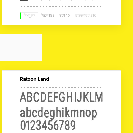
ग्लिफ़ 199
शैली 10
डाउनलोड 7216
नि: शुल्क
Ratoon Land