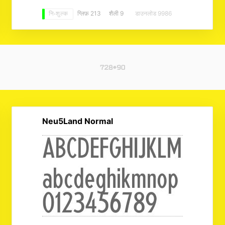
ग्लिफ़ 213
शैली 9
डाउनलोड 9986
नि: शुल्क
Neu5Land Normal