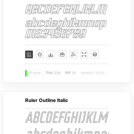
ग्लिफ़ 230
शैली 14
डाउनलोड 14100
नि: शुल्क
Ruler Outline Italic