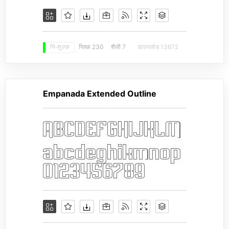
ग्लिफ़ 230
शैली 7
डाउनलोड 13672
नि: शुल्क
Empanada Extended Outline