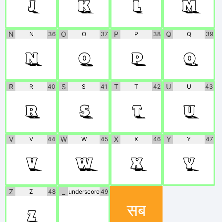
J
K
L
M
N
O
P
Q
N
36
O
37
P
38
Q
39
N
O
P
Q
R
S
T
U
R
40
S
41
T
42
U
43
R
S
T
U
V
W
X
Y
V
44
W
45
X
46
Y
47
V
W
X
Y
Z
_
Z
48
underscore
49
सब
Z
_