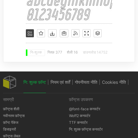
ग्लिफ़ 377
शैली 16
डाउनलोड 14752
नि: शुल्क
नि: शुल्क फ़ॉन्ट
|
नियम एवं शर्तें
|
गोपनीयता नीति
|
Cookies नीति
|
सामग्री
फ़ॉन्ट्स उपकरण
कॉपीराइट सूचना
फ़ॉन्ट्स शैली
@font-face कनवर्टर
नवीनतम फ़ॉन्ट्स
Woff2 कनवर्टर
फ़ॉन्ट पैकेज
TTF कनवर्टर
डिजाइनरों
नि: शुल्क फ़ॉन्ट्स कनवर्टर
फ़ॉन्ट्स लेबल