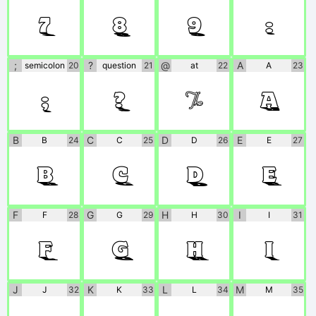
7
8
9
:
;
?
@
A
semicolon
20
question
21
at
22
A
23
;
?
@
A
B
C
D
E
B
24
C
25
D
26
E
27
B
C
D
E
F
G
H
I
F
28
G
29
H
30
I
31
F
G
H
I
J
K
L
M
J
32
K
33
L
34
M
35