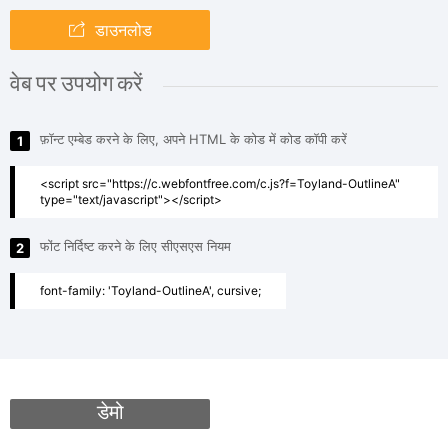
डाउनलोड
वेब पर उपयोग करें
फ़ॉन्ट एम्बेड करने के लिए, अपने HTML के कोड में कोड कॉपी करें
1
<script src="https://c.webfontfree.com/c.js?f=Toyland-OutlineA"
type="text/javascript"></script>
फोंट निर्दिष्ट करने के लिए सीएसएस नियम
2
font-family: 'Toyland-OutlineA', cursive;
डेमो