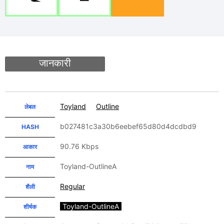
जानकारी
Toyland
Outline
लेबल
b027481c3a30b6eebef65d80d4dcdbd9
HASH
90.76 Kbps
आकार
Toyland-OutlineA
नाम
Regular
शैली
Toyland-OutlineA
शीर्षक