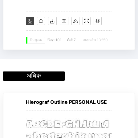
ग्लिफ़ 101
शैली 7
डाउनलोड 13250
नि: शुल्क
अधिक
Hierograf Outline PERSONAL USE