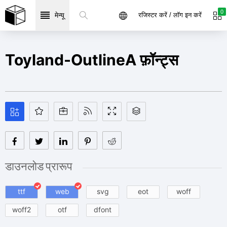
0
मेन्यू
रजिस्टर करें / लॉग इन करें
Toyland-OutlineA फ़ॉन्ट्स
डाउनलोड प्रारूप
ttf
web
svg
eot
woff
woff2
otf
dfont