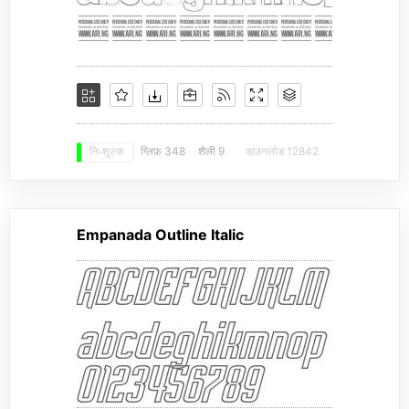
ग्लिफ़ 348
शैली 9
डाउनलोड 12842
नि: शुल्क
Empanada Outline Italic