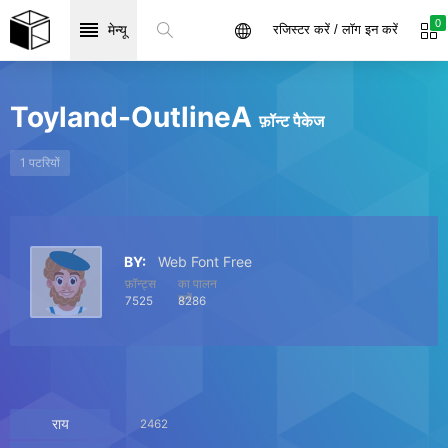
0
मेन्यू
रजिस्टर करें / लॉग इन करें
Toyland-OutlineA
फ़ॉन्ट पैकेज
1 पटरियों
BY:
Web Font Free
फ़ॉन्ट्स
का पालन
करें
7525
8286
राय
2462