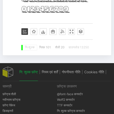
ग्लिफ़ 101
शैली 20
डाउनलोड 13250
नि: शुल्क
नि: शुल्क फ़ॉन्ट
|
नियम एवं शर्तें
|
गोपनीयता नीति
|
Cookies नीति
|
सामग्री
फ़ॉन्ट्स उपकरण
कॉपीराइट सूचना
फ़ॉन्ट्स शैली
@font-face कनवर्टर
नवीनतम फ़ॉन्ट्स
Woff2 कनवर्टर
फ़ॉन्ट पैकेज
TTF कनवर्टर
डिजाइनरों
नि: शुल्क फ़ॉन्ट्स कनवर्टर