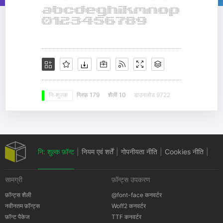
ग्लिफ़ 179
शैली 10
डाउनलोड 9722
नि: शुल्क
नि: शुल्क फ़ॉन्ट
|
नियम एवं शर्तें
|
गोपनीयता नीति
|
Cookies नीति
|
सामग्री
फ़ॉन्ट्स उपकरण
कॉपीराइट सूचना
फ़ॉन्ट्स शैली
@font-face कनवर्टर
नवीनतम फ़ॉन्ट्स
Woff2 कनवर्टर
फ़ॉन्ट पैकेज
TTF कनवर्टर