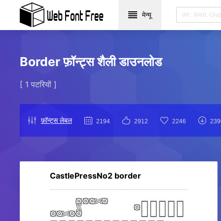
मेन्यू
Border फ़ॉन्ट्स शैली डाउनलोड
[ 1 पटरियों ]
फ़ॉन्ट्स लेबल
2194
2912
2246
239
CastlePressNo2 border