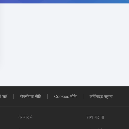
शर्तें
|
गोपनीयता नीति
|
Cookies नीति
|
कॉपीराइट सूचना
के बारे में
हाथ बटाना