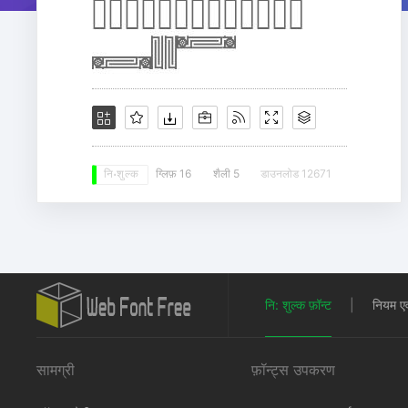
ग्लिफ़ 16
शैली 5
डाउनलोड 12671
नि: शुल्क
नि: शुल्क फ़ॉन्ट
|
नियम एवं 
सामग्री
फ़ॉन्ट्स उपकरण